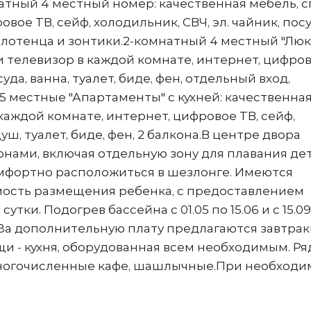
атный 4 местный номер: качественная мебель, с
овое ТВ, сейф, холодильник, СВЧ, эл. чайник, посу
полотенца и зонтики.2-комнатный 4 местный "Люкс
и телевизор в каждой комнате, интернет, цифров
суда, ванна, туалет, биде, фен, отдельный вход,
 5 местные "Апартаменты" с кухней: качественна
каждой комнате, интернет, цифровое ТВ, сейф,
душ, туалет, биде, фен, 2 балкона.В центре двора
нами, включая отдельную зону для плавания дет
мфортно расположиться в шезлонге. Имеются
мость размещения ребенка, с предоставлением
утки. Подогрев бассейна с 01.05 по 15.06 и с 15.09
и.За дополнительную плату предлагаются завтрак
и - кухня, оборудованная всем необходимым. Р
 многочисленные кафе, шашлычные.При необходи