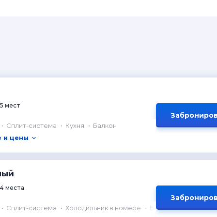
5 мест
Заброниров
Сплит-система
Кухня
Балкон
 и цены
ный
4 места
Заброниров
Сплит-система
Холодильник в номере
Балкон