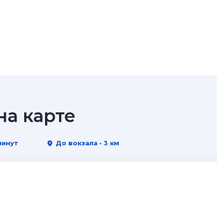
а карте
минут
До вокзала • 3 км