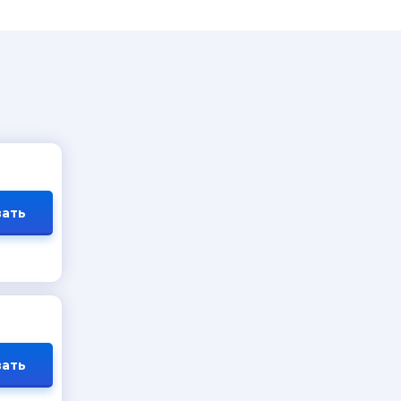
ать
ать