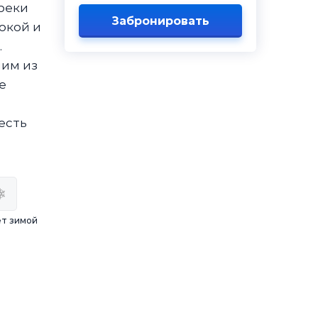
 реки
Забронировать
окой и
.
ним из
е
есть
т зимой