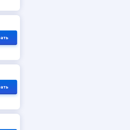
ать
ать