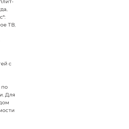
плит-
да,
":
ое ТВ,
я
ей с
 по
и. Для
ядом
мости