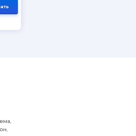
ать
ема,
он,