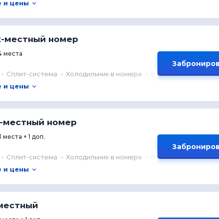
 и цены
х-местный номер
4 места
Заброниров
Сплит-система
Холодильник в номере
Балкон
 и цены
х-местный номер
3 места + 1 доп.
Заброниров
Сплит-система
Холодильник в номере
Балкон
 и цены
-местный