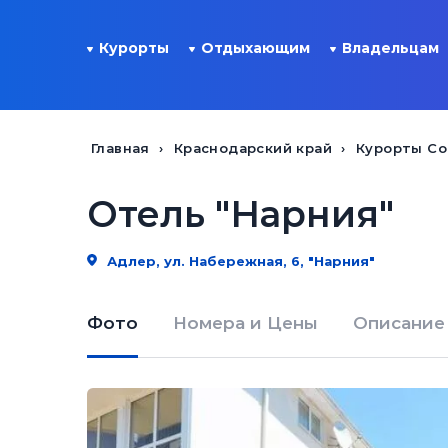
Курорты
Отдыхающим
Владельцам
Главная
Краснодарский край
Курорты Со
Отель "Нарния"
Адлер, ул. Набережная, 6, "Нарния"
Фото
Номера и Цены
Описание