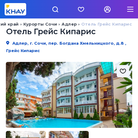
ий край
Курорты Сочи
Адлер
Отель Грейс Кипарис
Отель Грейс Кипарис
Адлер, г. Сочи, пер. Богдана Хмельницкого, д.8 ,
Грейс Кипарис