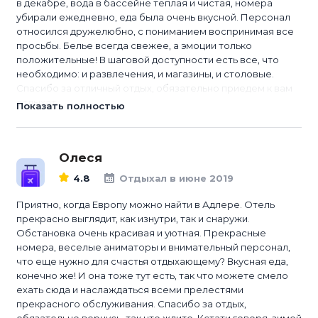
в декабре, вода в бассейне теплая и чистая, номера
убирали ежедневно, еда была очень вкусной. Персонал
относился дружелюбно, с пониманием воспринимая все
просьбы. Белье всегда свежее, а эмоции только
положительные! В шаговой доступности есть все, что
необходимо: и развлечения, и магазины, и столовые.
Спасибо за отличный отдых, обязательно приедем к вам
отдыхат...
Показать полностью
Олеся
4.8
Отдыхал в июне 2019
Приятно, когда Европу можно найти в Адлере. Отель
прекрасно выглядит, как изнутри, так и снаружи.
Обстановка очень красивая и уютная. Прекрасные
номера, веселые аниматоры и внимательный персонал,
что еще нужно для счастья отдыхающему? Вкусная еда,
конечно же! И она тоже тут есть, так что можете смело
ехать сюда и наслаждаться всеми прелестями
прекрасного обслуживания. Спасибо за отдых,