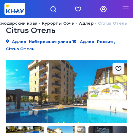
снодарский край
Курорты Сочи
Адлер
Citrus Отель
Citrus Отель
Адлер, Набережная улица 15 , Адлер, Россия ,
Citrus Отель