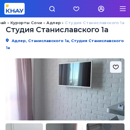
рай
Курорты Сочи
Адлер
Студия Станиславского 1а
Студия Станиславского 1а
Адлер, Станиславского 1а, Студия Станиславского
1а