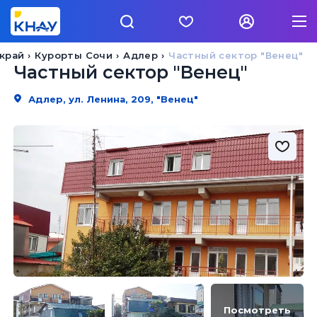
край
Курорты Сочи
Адлер
Частный сектор "Венец"
Частный сектор "Венец"
Адлер, ул. Ленина, 209, "Венец"
Посмотреть