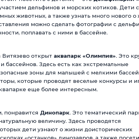
участием дельфинов и морских котиков. Дети 
мных животных, а также узнать много нового о
тавления можно сделать фотографии с дельфи
ности, поплавать с ними в бассейне.
в Витязево открыт
аквапарк «Олимпия»
. Это к
и бассейнов. Здесь есть как экстремальные
безопасные зоны для малышей с мелкими бассе
аторы, которые проводят веселые конкурсы и и
аквапарке еще более интересным.
, понравится
Динопарк
. Это тематический парк
натуральную величину. Здесь проводятся
которых дети узнают о жизни доисторических
скопках «останков» динозавров, а также посет