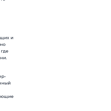
ющих и
жно
 где
ни.
ер-
ичный
чающие