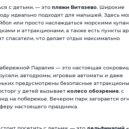
ся с детьми, — это
пляжи Витязево
. Широкие
воду идеально подходят для малышей. Здесь м
лейбол или просто наслаждаться морскими купа
ами и аттракционами, а также есть пункты а
ят спасатели, что делает отдых максимально
набережной Паралия — это настоящая сокрови
арусели, автодромы, игровые автоматы и даже
ньких предусмотрены безопасные аттракционы,
осторг у детей вызывает
колесо обозрения
, с
ид на побережье. Вечером парк загорается ог
сферу настоящего праздника.
 стоит посетить с детьми, — это
дельфинарий 