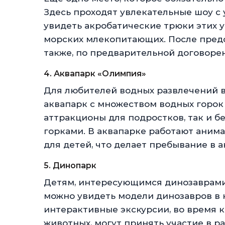
Здесь проходят увлекательные шоу с 
увидеть акробатические трюки этих у
морских млекопитающих. После предс
также, по предварительной договорен
4. Аквапарк «Олимпия»
Для любителей водных развлечений 
аквапарк с множеством водных горок 
аттракционы для подростков, так и 
горками. В аквапарке работают аним
для детей, что делает пребывание в 
5. Динопарк
Детям, интересующимся динозаврами
можно увидеть модели динозавров в 
интерактивные экскурсии, во время 
животных, могут принять участие в ра