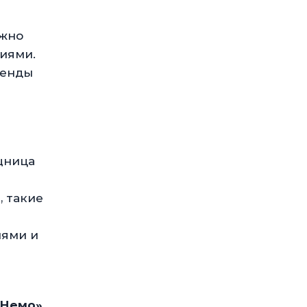
ожно
ниями.
ренды
щница
 такие
нями и
«Немо»
.