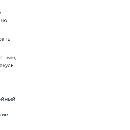
м
ьно
рать
женым,
екусы.
мейный
ние