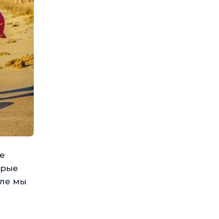
е
орые
але мы