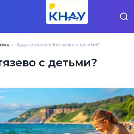
зево
Куда сходить в Витязево с детьми?
тязево с детьми?