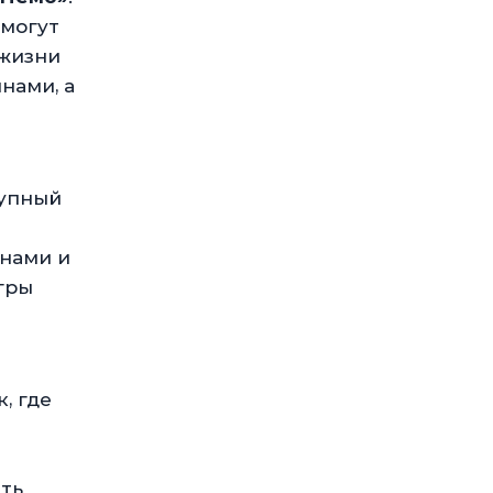
смогут
 жизни
нами, а
рупный
йнами и
гры
, где
ить