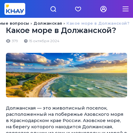
емые вопросы
Должанская
Какое море в Должанской?
Какое море в Должанской?
379
15 октября 2024
Должанская — это живописный поселок,
расположенный на побережье Азовского моря
в Краснодарском крае России. Азовское море,
на берегу которого находится Должанская,
является одним из самых мелководных морей в