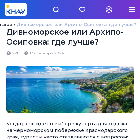
рское
Дивноморское или Архипо-Осиповка: где лучше?
Дивноморское или Архипо-
Осиповка: где лучше?
221
17 сентября 2024
Когда речь идет о выборе курорта для отдыха
на Черноморском побережье Краснодарского
края, туристы часто сталкиваются с вопросом: