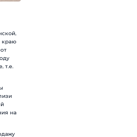
нской,
 краю
 от
оду
 т.е.
ы
лизи
ей
ния на
одажу