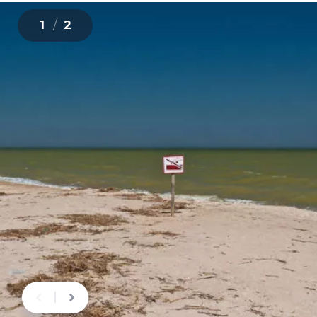
/
1
2