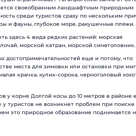
итается своеобразным ландшафтным природным
ность среди туристов сразу по нескольким при
оры и фауны, глубокое море, ракушечные пляжи.
ть здесь 4 вида редких растений: морская
лочай, морской катран, морской синеголовник.
ых достопримечательностей еще и потому, что
стве места для зимовки или остановки при миг
алая крачка, кулик-сорока, черноголовый хохо
в у корня Долгой косы до 10 метров в районе 
ду у туристов не возникнет проблем при поиске
нем это природное образование поднимается на 