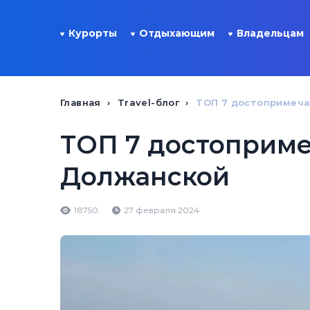
Курорты
Отдыхающим
Владельцам
Главная
Travel-блог
ТОП 7 достопримеч
ТОП 7 достоприме
Должанской
18750
27 февраля 2024