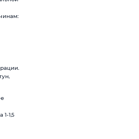
чинам:
рации.
тун,
ее
1-1,5