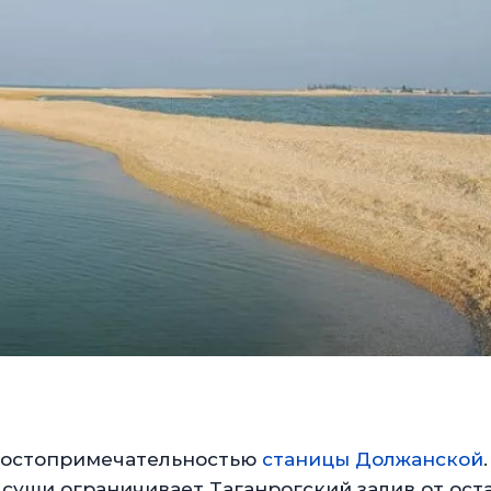
 достопримечательностью
станицы Должанской
суши ограничивает Таганрогский залив от ост