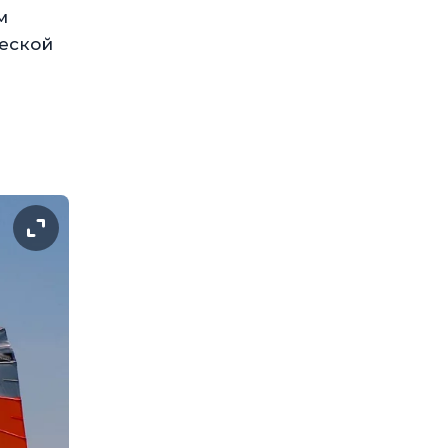
м
ческой