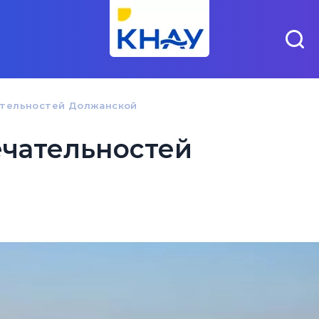
ательностей Должанской
чательностей