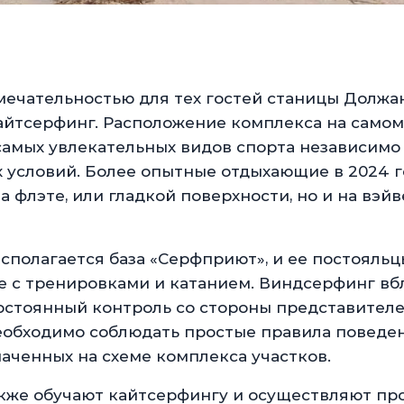
мечательностью для тех гостей станицы Должа
айтсерфинг. Расположение комплекса на самом
самых увлекательных видов спорта независимо
х условий. Более опытные отдыхающие в 2024 г
 флэте, или гладкой поверхности, но и на вэйве,
сполагается база «Серфприют», и ее постояльц
е с тренировками и катанием. Виндсерфинг вб
остоянный контроль со стороны представител
необходимо соблюдать простые правила поведе
наченных на схеме комплекса участков.
кже обучают кайтсерфингу и осуществляют пр