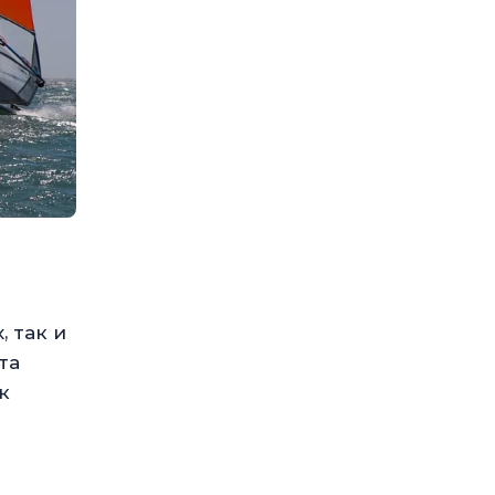
 так и
та
к