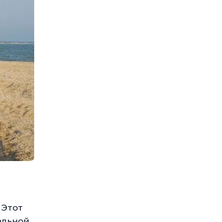
. Этот
альной