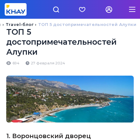
я
Travel-блог
ТОП 5 достопримечательностей Алупки
ТОП 5
достопримечательностей
Алупки
694
27 февраля 2024
1. Воронцовский дворец