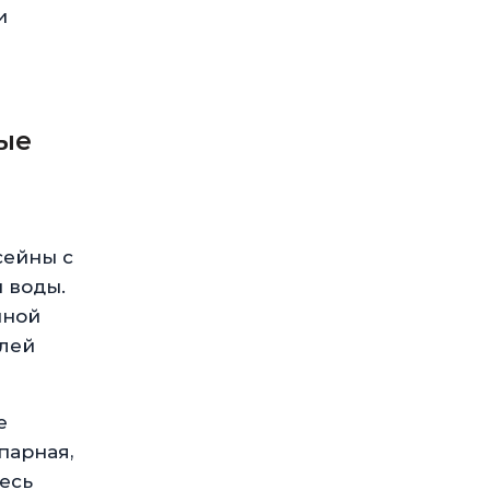
и
ые
сейны с
 воды.
йной
блей
е
парная,
десь