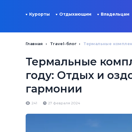
Курорты
Отдыхающим
Владельцам
Главная
Travel-блог
Термальные комплекс
Термальные компл
году: Отдых и оз
гармонии
241
27 февраля 2024