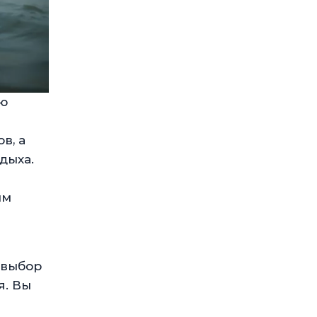
ую
в, а
дыха.
ым
 выбор
я. Вы