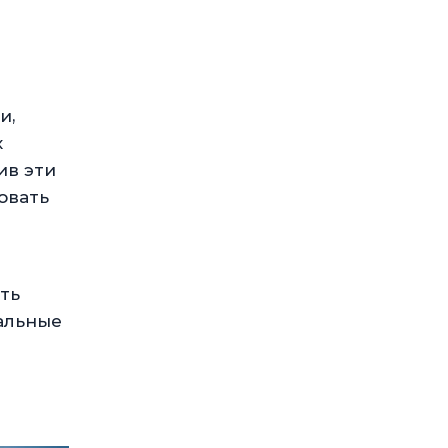
и,
х
ив эти
овать
ть
альные