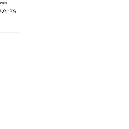
оим
ценах,