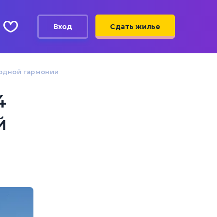
Вход
Сдать жилье
родной гармонии
4
й