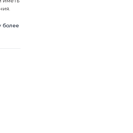
и иметь
ния.
у более