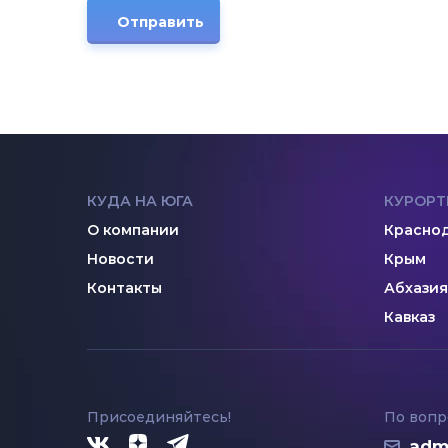
Отправить
КУДА НА ЮГА
КУРОРТ
О компании
Краснод
Новости
Крым
Контакты
Абхазия
Кавказ
Присоединяйтесь!
По вопр
adm