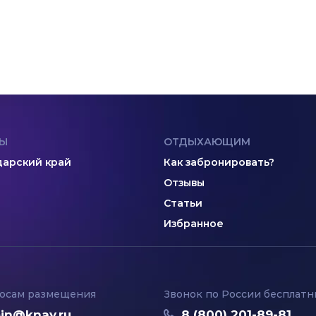
Ы
ОТДЫХАЮЩИМ
арский край
Как забронировать?
Отзывы
Статьи
Избранное
осам размещения
Звонок по России бесплат
in@knay.ru
8 (800) 201-89-81