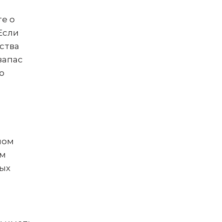
те о
Если
ства
запас
ю
ном
ам
ных