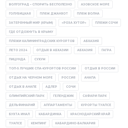
ВОЛГОГРАД – СПОРИТЬ БЕСПОЛЕЗНО
АЗОВСКОЕ МОРЕ
ГОЛУБИЦКАЯ
ПЛЯЖ ДЖАНХОТ
ПЛЯЖ ВОЛНА
ЗАТЕРЯННЫЙ МИР (КРЫМ)
«РОЗА ХУТОР»
ПЛЯЖИ СОЧИ
ГДЕ ОТДОХНУТЬ В КРЫМУ
ПЛЯЖИ КАЛИНИНГРАДСКИХ КУРОРТОВ
АБХАЗИЯ
ЛЕТО 2024
ОТДЫХ В АБХАЗИИ
АБХАЗИЯ
ГАГРА
ПИЦУНДА
СУХУМ
ТОП-5 ЛУЧШИХ СПА-КУРОРТОВ РОССИИ
ОТДЫХ В РОССИИ
ОТДЫХ НА ЧЕРНОМ МОРЕ
РОССИЯ
АНАПА
ОТДЫХ В АНАПЕ
АДЛЕР
СОЧИ
ОЛИМПИЙСКИЙ ПАРК
ГЕЛЕНДЖИК
САФАРИ ПАРК
ДЕЛЬФИНАРИЙ
АППАРТАМЕНТЫ
КУРОРТЫ ТУАПСЕ
БУХТА ИНАЛ
КАБАРДИНКА
КРАСНОДАРСКИЙ КРАЙ
ТУАПСЕ
КЕМПИНГ
КАБАРДИНО-БАЛКАРИЯ