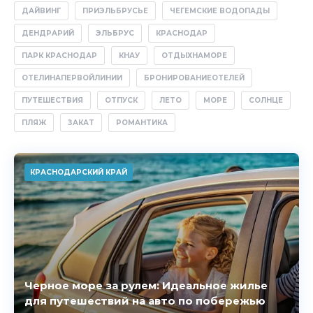
ДАЙВИНГ
ПРИЭЛЬБРУСЬЕ
ЧЕГЕМСКИЕ ВОДОПАДЫ
ДЕНДРАРИЙ
ЭЛЬБРУС
КРАСНОДАР
ПАРК КРАСНОДАР
КНАУ
ОТДЫХНАМОРЕ
ОТЕЛИНАПЕРВОЙЛИНИИ
БРОНИРОВАНИЕОТЕЛЕЙ
ПУТЕШЕСТВИЯ
ОТПУСК
ЛЕТО
МОРЕ
СОЛНЦЕ
ПЛЯЖ
ЗАКАТ
РОМАНТИКА
КРАСНОДАРСКИЙ КРАЙ
Черное море за рулем: Идеальное жилье
для путешествий на авто по побережью