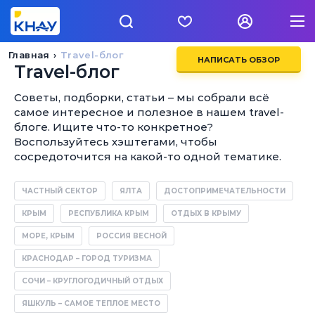
Главная
Travel-блог
НАПИСАТЬ ОБЗОР
Travel-блог
Советы, подборки, статьи – мы собрали всё
самое интересное и полезное в нашем travel-
блоге. Ищите что-то конкретное?
Воспользуйтесь хэштегами, чтобы
сосредоточится на какой-то одной тематике.
ЧАСТНЫЙ СЕКТОР
ЯЛТА
ДОСТОПРИМЕЧАТЕЛЬНОСТИ
КРЫМ
РЕСПУБЛИКА КРЫМ
ОТДЫХ В КРЫМУ
МОРЕ, КРЫМ
РОССИЯ ВЕСНОЙ
КРАСНОДАР – ГОРОД ТУРИЗМА
СОЧИ – КРУГЛОГОДИЧНЫЙ ОТДЫХ
ЯШКУЛЬ – САМОЕ ТЕПЛОЕ МЕСТО