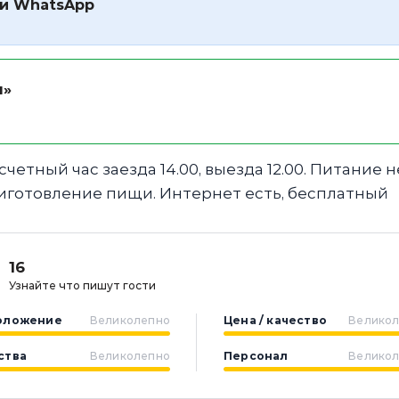
 и WhatsApp
я»
четный час заезда 14.00, выезда 12.00. Питание н
иготовление пищи. Интернет есть, бесплатный
16
Узнайте что пишут гости
оложение
Великолепно
Цена / качество
Велико
ства
Великолепно
Персонал
Велико