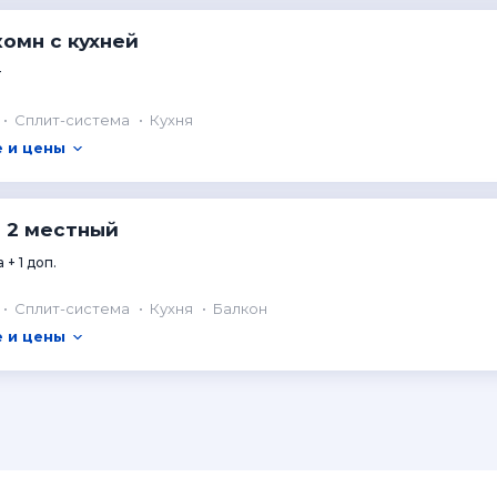
омн с кухней
т
Сплит-система
Кухня
 и цены
 2 местный
 + 1 доп.
Сплит-система
Кухня
Балкон
 и цены