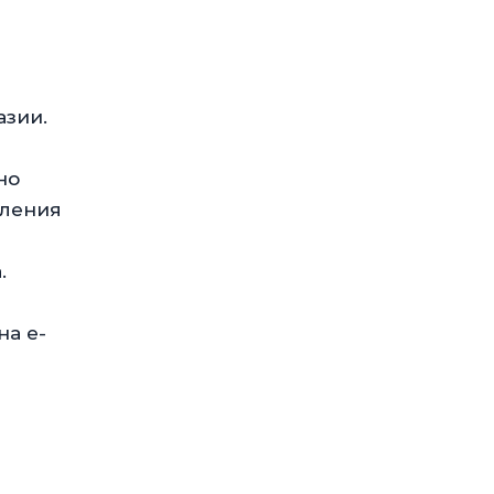
азии.
но
вления
.
на e-