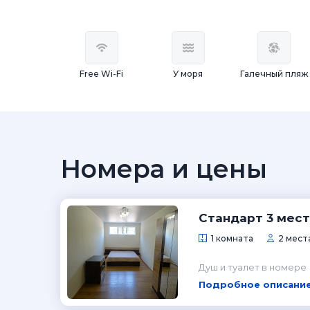
Free Wi-Fi
У моря
Галечный пляж
Номера и цены
Стандарт 3 мест
1 комната
2 места
Душ и туалет в номере
Подробное описание