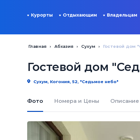
Курорты
Отдыхающим
Владельцам
Главная
Абхазия
Сухум
Гостевой дом "
Гостевой дом "Сед
Сухум, Когония, 52, "Седьмое небо"
Фото
Номера и Цены
Описание