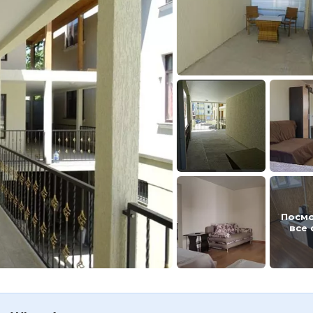
Посм
все