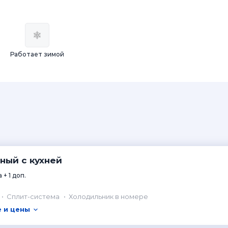
Работает зимой
ный с кухней
 + 1 доп.
Сплит-система
Холодильник в номере
 и цены