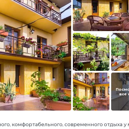
Посм
все
ого, комфортабельного, современного отдыха у 