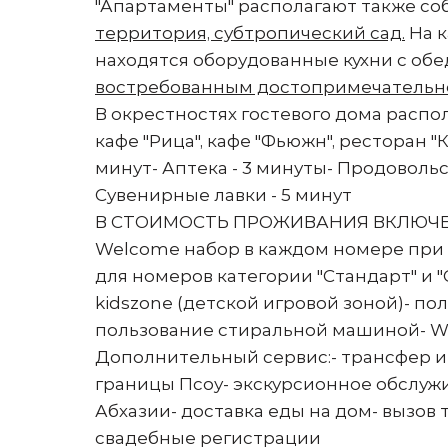
"Апартаменты" располагают также со
территория, субтропический сад.
На к
находятся оборудованные кухни с об
востребованным достопримечательнос
В окрестностях гостевого дома распол
кафе "Рица", кафе "Фьюжн", ресторан "К
минут- Аптека - 3 минуты- Продоволь
Сувенирные лавки - 5 минут
В СТОИМОСТЬ ПРОЖИВАНИЯ ВКЛЮЧЕНО:
Welcome набор в каждом номере при з
для номеров категории "Стандарт" и 
kidszone (детской игровой зоной)- 
пользование стиральной машиной- Wi
Дополнительный сервис:- трансфер и
границы Псоу- экскурсионное обслу
Абхазии- доставка еды на дом- вызов
свадебные регистрации