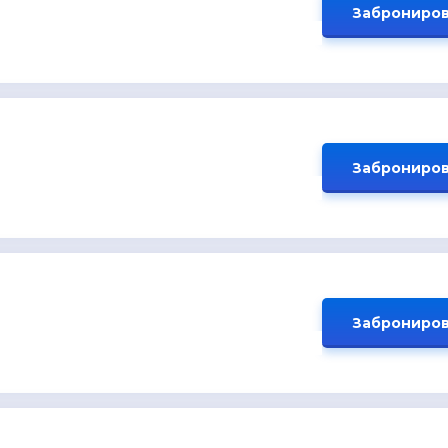
Заброниров
Заброниров
Заброниров