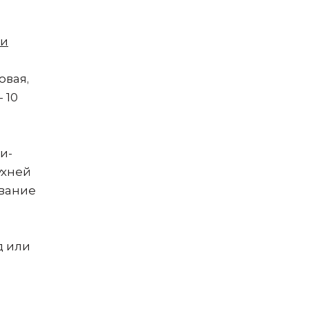
 и
овая,
 10
и-
ухней
ование
д или