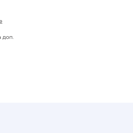
е
 доп.