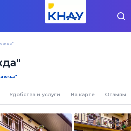
дежда"
жда"
Надежда"
Удобства и услуги
На карте
Отзывы