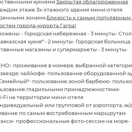
бственными кухнями.
Закрытая облагороженная
аждом этаже 3х-этажного здания мини-отеля
еденными зонами.
Близость к самым популярным
тям города-курорта Гагра!
ожены: - Городская набережная - 3 минуты- Стол
авказская кухня" - 2 минуты- Городская больница -
ственные магазины и супермаркеты - 3 минуты-
- проживание в номере, выбранной категори
аезде: чай/кофе- пользование оборудованной к
"Семейный"- пользование зоной барбекю- польз
пользование гладильными принадлежностями-
-Fi на территории мини-отеля
ндивидуальный или групповой от аэропорта, ж/
живание по самым востребованным маршрутам
 такси- профессиональные фото-сессии на море-