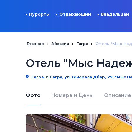
Курорты
Отдыхающим
Владельцам
Главная
Абхазия
Гагра
Отель "Мыс На
Отель "Мыс Наде
Гагра, г. Гагра, ул. Генерала Дбар, 79, "Мыс 
Фото
Номера и Цены
Описание