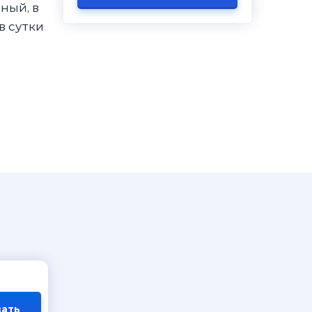
ный, в
в сутки
ать