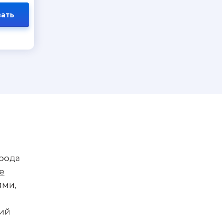
ать
орода
е
ями,
рий