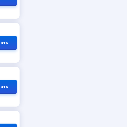
ать
ать