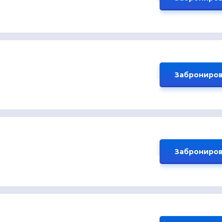
Заброниров
Заброниров