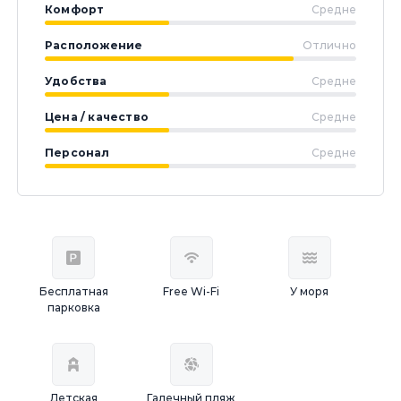
Комфорт
Средне
Расположение
Отлично
Удобства
Средне
Цена / качество
Средне
Персонал
Средне
Бесплатная
Free Wi-Fi
У моря
парковка
Детская
Галечный пляж