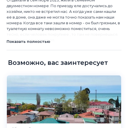
Отдыхали в сентябре 2023, жили в семейном
двухместном номере. По приезду еле достучались до
хозяйки, никто не встретил нас. А когда уже сами нашли
её в доме, она даже не могла точно показать нам наши
номера. Когда все таки зашли в номер - он был грязным, в
туалетную комнату невозможно поместиться, очень
тесно, если человек покрупнее , то там не повернёшься.
Хозяйка не приветливая.
Показать полностью
Возможно, вас заинтересует